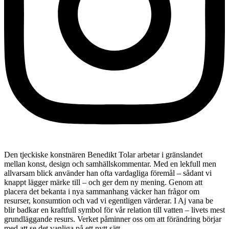
Den tjeckiske konstnären Benedikt Tolar arbetar i gränslandet
mellan konst, design och samhällskommentar. Med en lekfull men
allvarsam blick använder han ofta vardagliga föremål – sådant vi
knappt lägger märke till – och ger dem ny mening. Genom att
placera det bekanta i nya sammanhang väcker han frågor om
resurser, konsumtion och vad vi egentligen värderar. I Aj vana be
blir badkar en kraftfull symbol för vår relation till vatten – livets mest
grundläggande resurs. Verket påminner oss om att förändring börjar
med att se det vanliga på ett nytt sätt.