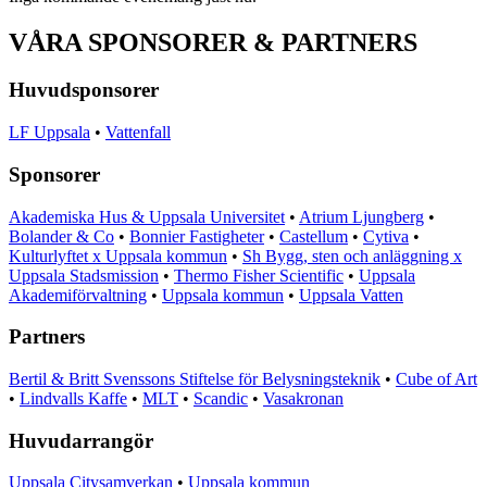
VÅRA SPONSORER & PARTNERS
Huvudsponsorer
LF Uppsala
•
Vattenfall
Sponsorer
Akademiska Hus & Uppsala Universitet
•
Atrium Ljungberg
•
Bolander & Co
•
Bonnier Fastigheter
•
Castellum
•
Cytiva
•
Kulturlyftet x Uppsala kommun
•
Sh Bygg, sten och anläggning x
Uppsala Stadsmission
•
Thermo Fisher Scientific
•
Uppsala
Akademiförvaltning
•
Uppsala kommun
•
Uppsala Vatten
Partners
Bertil & Britt Svenssons Stiftelse för Belysningsteknik
•
Cube of Art
•
Lindvalls Kaffe
•
MLT
•
Scandic
•
Vasakronan
Huvudarrangör
Uppsala Citysamverkan
•
Uppsala kommun