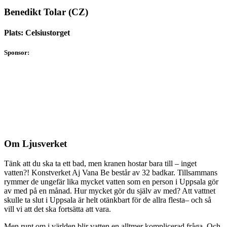
Benedikt Tolar (CZ)
Plats: Celsiustorget
Sponsor:
Om Ljusverket
Tänk att du ska ta ett bad, men kranen hostar bara till – inget
vatten?! Konstverket Aj Vana Be består av 32 badkar. Tillsammans
rymmer de ungefär lika mycket vatten som en person i Uppsala gör
av med på en månad. Hur mycket gör du själv av med? Att vattnet
skulle ta slut i Uppsala är helt otänkbart för de allra flesta– och så
vill vi att det ska fortsätta att vara.
Men runt om i världen blir vatten en alltmer komplicerad fråga. Och