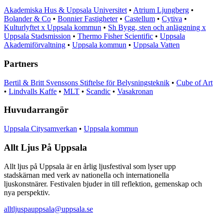
Akademiska Hus & Uppsala Universitet
•
Atrium Ljungberg
•
Bolander & Co
•
Bonnier Fastigheter
•
Castellum
•
Cytiva
•
Kulturlyftet x Uppsala kommun
•
Sh Bygg, sten och anläggning x
Uppsala Stadsmission
•
Thermo Fisher Scientific
•
Uppsala
Akademiförvaltning
•
Uppsala kommun
•
Uppsala Vatten
Partners
Bertil & Britt Svenssons Stiftelse för Belysningsteknik
•
Cube of Art
•
Lindvalls Kaffe
•
MLT
•
Scandic
•
Vasakronan
Huvudarrangör
Uppsala Citysamverkan
•
Uppsala kommun
Allt Ljus På Uppsala
Allt ljus på Uppsala är en årlig ljusfestival som lyser upp
stadskärnan med verk av nationella och internationella
ljuskonstnärer. Festivalen bjuder in till reflektion, gemenskap och
nya perspektiv.
alltljuspauppsala@uppsala.se