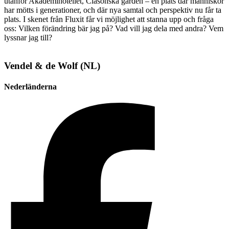
utanför Akademihotellet, Clasonska gården – en plats där människor
har mötts i generationer, och där nya samtal och perspektiv nu får ta
plats. I skenet från Fluxit får vi möjlighet att stanna upp och fråga
oss: Vilken förändring bär jag på? Vad vill jag dela med andra? Vem
lyssnar jag till?
Vendel & de Wolf (NL)
Nederländerna