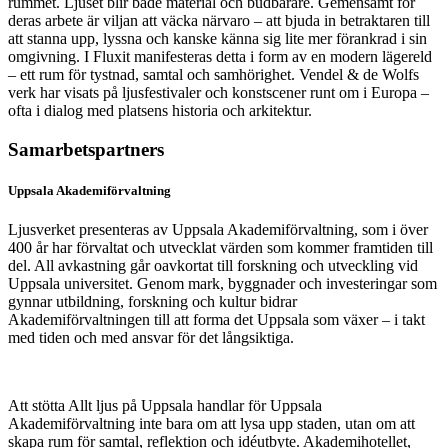
rummet. Ljuset blir både material och budbärare. Gemensamt för
deras arbete är viljan att väcka närvaro – att bjuda in betraktaren till
att stanna upp, lyssna och kanske känna sig lite mer förankrad i sin
omgivning. I Fluxit manifesteras detta i form av en modern lägereld
– ett rum för tystnad, samtal och samhörighet. Vendel & de Wolfs
verk har visats på ljusfestivaler och konstscener runt om i Europa –
ofta i dialog med platsens historia och arkitektur.
Samarbetspartners
Uppsala Akademiförvaltning
Ljusverket presenteras av Uppsala Akademiförvaltning, som i över
400 år har förvaltat och utvecklat värden som kommer framtiden till
del. All avkastning går oavkortat till forskning och utveckling vid
Uppsala universitet. Genom mark, byggnader och investeringar som
gynnar utbildning, forskning och kultur bidrar
Akademiförvaltningen till att forma det Uppsala som växer – i takt
med tiden och med ansvar för det långsiktiga.
Att stötta Allt ljus på Uppsala handlar för Uppsala
Akademiförvaltning inte bara om att lysa upp staden, utan om att
skapa rum för samtal, reflektion och idéutbyte. Akademihotellet,