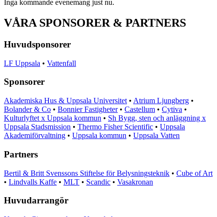
Inga kommande evenemang just nu.
VÅRA SPONSORER & PARTNERS
Huvudsponsorer
LF Uppsala
•
Vattenfall
Sponsorer
Akademiska Hus & Uppsala Universitet
•
Atrium Ljungberg
•
Bolander & Co
•
Bonnier Fastigheter
•
Castellum
•
Cytiva
•
Kulturlyftet x Uppsala kommun
•
Sh Bygg, sten och anläggning x
Uppsala Stadsmission
•
Thermo Fisher Scientific
•
Uppsala
Akademiförvaltning
•
Uppsala kommun
•
Uppsala Vatten
Partners
Bertil & Britt Svenssons Stiftelse för Belysningsteknik
•
Cube of Art
•
Lindvalls Kaffe
•
MLT
•
Scandic
•
Vasakronan
Huvudarrangör