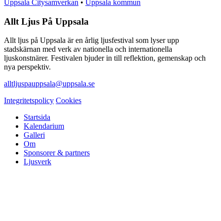
Uppsala Citysamverkan
•
Uppsala kommun
Allt Ljus På Uppsala
Allt ljus på Uppsala är en årlig ljusfestival som lyser upp
stadskärnan med verk av nationella och internationella
ljuskonstnärer. Festivalen bjuder in till reflektion, gemenskap och
nya perspektiv.
alltljuspauppsala@uppsala.se
Integritetspolicy
Cookies
Startsida
Kalendarium
Galleri
Om
Sponsorer & partners
Ljusverk