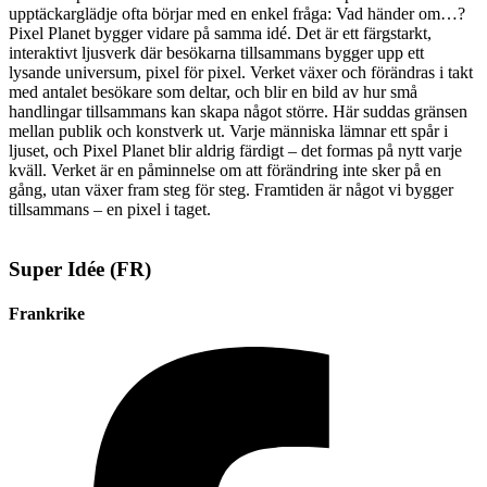
upptäckarglädje ofta börjar med en enkel fråga: Vad händer om…?
Pixel Planet bygger vidare på samma idé. Det är ett färgstarkt,
interaktivt ljusverk där besökarna tillsammans bygger upp ett
lysande universum, pixel för pixel. Verket växer och förändras i takt
med antalet besökare som deltar, och blir en bild av hur små
handlingar tillsammans kan skapa något större. Här suddas gränsen
mellan publik och konstverk ut. Varje människa lämnar ett spår i
ljuset, och Pixel Planet blir aldrig färdigt – det formas på nytt varje
kväll. Verket är en påminnelse om att förändring inte sker på en
gång, utan växer fram steg för steg. Framtiden är något vi bygger
tillsammans – en pixel i taget.
Super Idée (FR)
Frankrike