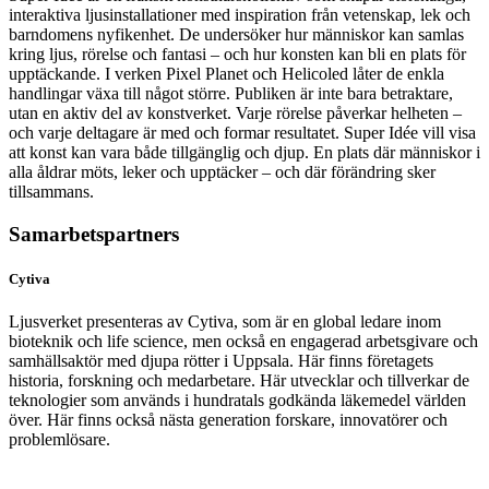
interaktiva ljusinstallationer med inspiration från vetenskap, lek och
barndomens nyfikenhet. De undersöker hur människor kan samlas
kring ljus, rörelse och fantasi – och hur konsten kan bli en plats för
upptäckande. I verken Pixel Planet och Helicoled låter de enkla
handlingar växa till något större. Publiken är inte bara betraktare,
utan en aktiv del av konstverket. Varje rörelse påverkar helheten –
och varje deltagare är med och formar resultatet. Super Idée vill visa
att konst kan vara både tillgänglig och djup. En plats där människor i
alla åldrar möts, leker och upptäcker – och där förändring sker
tillsammans.
Samarbetspartners
Cytiva
Ljusverket presenteras av Cytiva, som är en global ledare inom
bioteknik och life science, men också en engagerad arbetsgivare och
samhällsaktör med djupa rötter i Uppsala. Här finns företagets
historia, forskning och medarbetare. Här utvecklar och tillverkar de
teknologier som används i hundratals godkända läkemedel världen
över. Här finns också nästa generation forskare, innovatörer och
problemlösare.