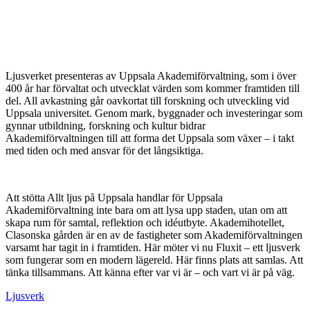
Ljusverket presenteras av Uppsala Akademiförvaltning, som i över
400 år har förvaltat och utvecklat värden som kommer framtiden till
del. All avkastning går oavkortat till forskning och utveckling vid
Uppsala universitet. Genom mark, byggnader och investeringar som
gynnar utbildning, forskning och kultur bidrar
Akademiförvaltningen till att forma det Uppsala som växer – i takt
med tiden och med ansvar för det långsiktiga.
Att stötta Allt ljus på Uppsala handlar för Uppsala
Akademiförvaltning inte bara om att lysa upp staden, utan om att
skapa rum för samtal, reflektion och idéutbyte. Akademihotellet,
Clasonska gården är en av de fastigheter som Akademiförvaltningen
varsamt har tagit in i framtiden. Här möter vi nu Fluxit – ett ljusverk
som fungerar som en modern lägereld. Här finns plats att samlas. Att
tänka tillsammans. Att känna efter var vi är – och vart vi är på väg.
Ljusverk