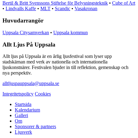
Bertil & Britt Svenssons Stiftelse för Belysningsteknik
•
Cube of Art
•
Lindvalls Kaffe
•
MLT
•
Scandic
•
Vasakronan
Huvudarrangör
Uppsala Citysamverkan
•
Uppsala kommun
Allt Ljus På Uppsala
Allt ljus på Uppsala är en årlig ljusfestival som lyser upp
stadskärnan med verk av nationella och internationella
ljuskonstnärer. Festivalen bjuder in till reflektion, gemenskap och
nya perspektiv.
alltljuspauppsala@uppsala.se
Integritetspolicy
Cookies
Startsida
Kalendarium
Galleri
Om
Sponsorer & partners
Ljusverk