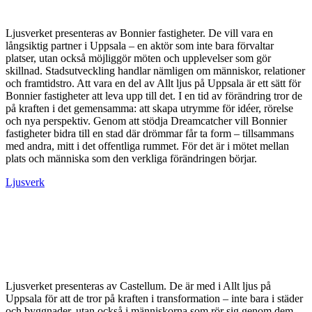
Ljusverket presenteras av Bonnier fastigheter. De vill vara en
långsiktig partner i Uppsala – en aktör som inte bara förvaltar
platser, utan också möjliggör möten och upplevelser som gör
skillnad. Stadsutveckling handlar nämligen om människor, relationer
och framtidstro. Att vara en del av Allt ljus på Uppsala är ett sätt för
Bonnier fastigheter att leva upp till det. I en tid av förändring tror de
på kraften i det gemensamma: att skapa utrymme för idéer, rörelse
och nya perspektiv. Genom att stödja Dreamcatcher vill Bonnier
fastigheter bidra till en stad där drömmar får ta form – tillsammans
med andra, mitt i det offentliga rummet. För det är i mötet mellan
plats och människa som den verkliga förändringen börjar.
Ljusverk
Ljusverket presenteras av Castellum. De är med i Allt ljus på
Uppsala för att de tror på kraften i transformation – inte bara i städer
och byggnader, utan också i människorna som rör sig genom dem