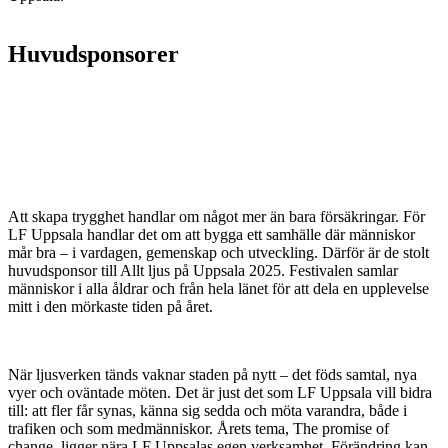
Huvudsponsorer
Att skapa trygghet handlar om något mer än bara försäkringar. För
LF Uppsala handlar det om att bygga ett samhälle där människor
mår bra – i vardagen, gemenskap och utveckling. Därför är de stolt
huvudsponsor till Allt ljus på Uppsala 2025. Festivalen samlar
människor i alla åldrar och från hela länet för att dela en upplevelse
mitt i den mörkaste tiden på året.
När ljusverken tänds vaknar staden på nytt – det föds samtal, nya
vyer och oväntade möten. Det är just det som LF Uppsala vill bidra
till: att fler får synas, känna sig sedda och möta varandra, både i
trafiken och som medmänniskor. Årets tema, The promise of
change, ligger nära LF Uppsalas egen verksamhet. Förändring kan