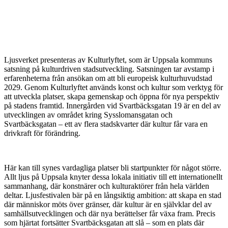
Ljusverket presenteras av Kulturlyftet, som är Uppsala kommuns
satsning på kulturdriven stadsutveckling. Satsningen tar avstamp i
erfarenheterna från ansökan om att bli europeisk kulturhuvudstad
2029. Genom Kulturlyftet används konst och kultur som verktyg för
att utveckla platser, skapa gemenskap och öppna för nya perspektiv
på stadens framtid. Innergården vid Svartbäcksgatan 19 är en del av
utvecklingen av området kring Sysslomansgatan och
Svartbäcksgatan – ett av flera stadskvarter där kultur får vara en
drivkraft för förändring.
Här kan till synes vardagliga platser bli startpunkter för något större.
Allt ljus på Uppsala knyter dessa lokala initiativ till ett internationellt
sammanhang, där konstnärer och kulturaktörer från hela världen
deltar. Ljusfestivalen bär på en långsiktig ambition: att skapa en stad
där människor möts över gränser, där kultur är en självklar del av
samhällsutvecklingen och där nya berättelser får växa fram. Precis
som hjärtat fortsätter Svartbäcksgatan att slå – som en plats där