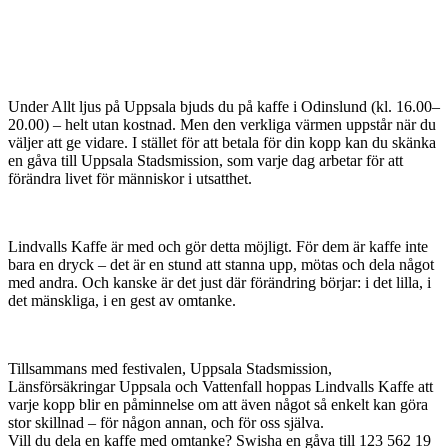
Under Allt ljus på Uppsala bjuds du på kaffe i Odinslund (kl. 16.00–
20.00) – helt utan kostnad. Men den verkliga värmen uppstår när du
väljer att ge vidare. I stället för att betala för din kopp kan du skänka
en gåva till Uppsala Stadsmission, som varje dag arbetar för att
förändra livet för människor i utsatthet.
Lindvalls Kaffe är med och gör detta möjligt. För dem är kaffe inte
bara en dryck – det är en stund att stanna upp, mötas och dela något
med andra. Och kanske är det just där förändring börjar: i det lilla, i
det mänskliga, i en gest av omtanke.
Tillsammans med festivalen, Uppsala Stadsmission,
Länsförsäkringar Uppsala och Vattenfall hoppas Lindvalls Kaffe att
varje kopp blir en påminnelse om att även något så enkelt kan göra
stor skillnad – för någon annan, och för oss själva.
Vill du dela en kaffe med omtanke? Swisha en gåva till 123 562 19