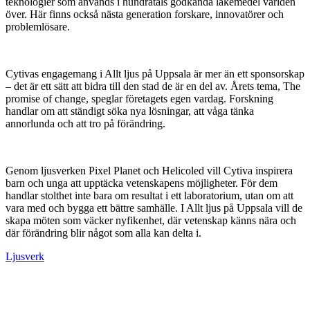
teknologier som används i hundratals godkända läkemedel världen
över. Här finns också nästa generation forskare, innovatörer och
problemlösare.
Cytivas engagemang i Allt ljus på Uppsala är mer än ett sponsorskap
– det är ett sätt att bidra till den stad de är en del av. Årets tema, The
promise of change, speglar företagets egen vardag. Forskning
handlar om att ständigt söka nya lösningar, att våga tänka
annorlunda och att tro på förändring.
Genom ljusverken Pixel Planet och Helicoled vill Cytiva inspirera
barn och unga att upptäcka vetenskapens möjligheter. För dem
handlar stolthet inte bara om resultat i ett laboratorium, utan om att
vara med och bygga ett bättre samhälle. I Allt ljus på Uppsala vill de
skapa möten som väcker nyfikenhet, där vetenskap känns nära och
där förändring blir något som alla kan delta i.
Ljusverk