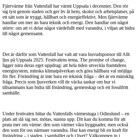
Fjärrvärme från Vattenfall har värmt Uppsala i decennier. Den rör
sig tyst genom staden och ger liv åt hem, skolor och arbetsplatser, på
ett sätt som är tryggt, hållbart och energieffektivt. Men fjärrvärme
handlar om mer än bara teknik och energi. Den handlar om något
större: om att vi delar något värdefullt med varandra, i viljan att bidra
till något gemensamt.
Det är därför som Vattenfall har valt att vara huvudsponsor till Allt
ljus på Uppsala 2025. Festivalens tema, The promise of change,
ligger nära deras eget uppdrag: att hela tiden utveckla framtidens
energisystem, minska klimatpåverkan och göra hållbara val möjliga
för fler. Förändring är inte bara en teknisk fråga – det är en mänsklig
fråga. Precis som ljusverken vill de väcka tankar om hur vi
tillsammans kan bidra till förändring, gemenskap och ett fossilfritt
samhälle.
Under festivalen hittar du Vattenfalls värmestuga i Odinslund – en
plats att slå sig ner, mötas, stanna upp. Dit kan du komma för att
prata mer om värme: den som värmer våra byggnader, men också
den som för oss närmare varandra. Hur kan energi bli en kraft för
förändring – i staden, i samhället och i livet? Välkommen in i