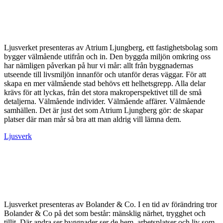
Ljusverket presenteras av Atrium Ljungberg, ett fastighetsbolag som
bygger välmående utifrån och in. Den byggda miljön omkring oss
har nämligen påverkan på hur vi mår: allt från byggnadernas
utseende till livsmiljön innanför och utanför deras väggar. För att
skapa en mer välmående stad behövs ett helhetsgrepp. Alla delar
krävs för att lyckas, från det stora makroperspektivet till de små
detaljerna. Välmående individer. Välmående affärer. Välmående
samhällen. Det är just det som Atrium Ljungberg gör: de skapar
platser där man mår så bra att man aldrig vill lämna dem.
Ljusverk
Ljusverket presenteras av Bolander & Co. I en tid av förändring tror
Bolander & Co på det som består: mänsklig närhet, trygghet och
tillit. Där andra ser byggnader ser de hem, arbetsplatser och liv som