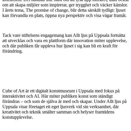
om att skapa miljöer som inspirerar, ger trygghet och väcker känslor.
I årets tema, The promise of change, blir detta särskilt tydligt: ljuset
kan förvandla en plats, öppna nya perspektiv och visa vägar framåt.
Tack vare stiftelsens engagemang kan Allt ljus på Uppsala fortsätta
att utvecklas och vara en plattform där innovation möter upplevelse,
och där publiken får uppleva hur ljuset i sig kan bli en kraft för
förändring.
Cube of Art är ett digitalt konstmuseum i Uppsala med fokus på
interaktivitet och AI. Här möter publiken konst som ständigt
förändras – och som de själva är med och skapar. Under Allt ljus på
Uppsala visar företaget ett eget ljusverk vid sin verksamhet, där
kreativitet och teknik smälter samman och belyser framtidens
konstupplevelse.