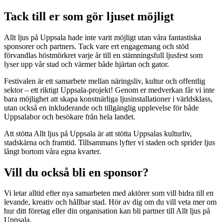
Tack till er som gör ljuset möjligt
Allt ljus på Uppsala hade inte varit möjligt utan våra fantastiska
sponsorer och partners. Tack vare ert engagemang och stöd
förvandlas höstmörkret varje år till en stämningsfull ljusfest som
lyser upp vår stad och värmer både hjärtan och gator.
Festivalen är ett samarbete mellan näringsliv, kultur och offentlig
sektor – ett riktigt Uppsala-projekt! Genom er medverkan får vi inte
bara möjlighet att skapa konstnärliga ljusinstallationer i världsklass,
utan också en inkluderande och tillgänglig upplevelse för både
Uppsalabor och besökare från hela landet.
Att stötta Allt ljus på Uppsala är att stötta Uppsalas kulturliv,
stadskärna och framtid. Tillsammans lyfter vi staden och sprider ljus
långt bortom våra egna kvarter.
Vill du också bli en sponsor?
Vi letar alltid efter nya samarbeten med aktörer som vill bidra till en
levande, kreativ och hållbar stad. Hör av dig om du vill veta mer om
hur ditt företag eller din organisation kan bli partner till Allt ljus på
Uppsala.