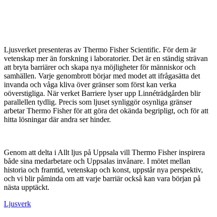
Ljusverket presenteras av Thermo Fisher Scientific. För dem är
vetenskap mer än forskning i laboratorier. Det är en ständig strävan
att bryta barriärer och skapa nya möjligheter för människor och
samhällen. Varje genombrott börjar med modet att ifrågasätta det
invanda och våga kliva över gränser som först kan verka
oöverstigliga. När verket Barriere lyser upp Linnéträdgården blir
parallellen tydlig. Precis som ljuset synliggör osynliga gränser
arbetar Thermo Fisher för att göra det okända begripligt, och för att
hitta lösningar där andra ser hinder.
Genom att delta i Allt ljus på Uppsala vill Thermo Fisher inspirera
både sina medarbetare och Uppsalas invånare. I mötet mellan
historia och framtid, vetenskap och konst, uppstår nya perspektiv,
och vi blir påminda om att varje barriär också kan vara början på
nästa upptäckt.
Ljusverk