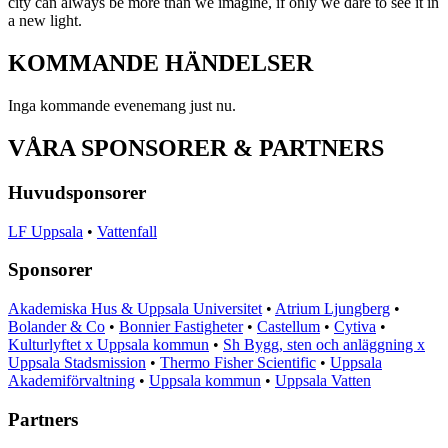
city can always be more than we imagine, if only we dare to see it in
a new light.
KOMMANDE
HÄNDELSER
Inga kommande evenemang just nu.
VÅRA SPONSORER & PARTNERS
Huvudsponsorer
LF Uppsala
•
Vattenfall
Sponsorer
Akademiska Hus & Uppsala Universitet
•
Atrium Ljungberg
•
Bolander & Co
•
Bonnier Fastigheter
•
Castellum
•
Cytiva
•
Kulturlyftet x Uppsala kommun
•
Sh Bygg, sten och anläggning x
Uppsala Stadsmission
•
Thermo Fisher Scientific
•
Uppsala
Akademiförvaltning
•
Uppsala kommun
•
Uppsala Vatten
Partners