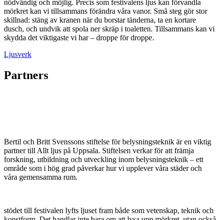
nödvändig och möjlig. Precis som festivalens ljus kan förvandla
mörkret kan vi tillsammans förändra våra vanor. Små steg gör stor
skillnad: stäng av kranen när du borstar tänderna, ta en kortare
dusch, och undvik att spola ner skräp i toaletten. Tillsammans kan vi
skydda det viktigaste vi har – droppe för droppe.
Ljusverk
Partners
Bertil och Britt Svenssons stiftelse för belysningsteknik är en viktig
partner till Allt ljus på Uppsala. Stiftelsen verkar för att främja
forskning, utbildning och utveckling inom belysningsteknik – ett
område som i hög grad påverkar hur vi upplever våra städer och
våra gemensamma rum.
stödet till festivalen lyfts ljuset fram både som vetenskap, teknik och
konstform. Det handlar inte bara om att lysa upp mörkret, utan också