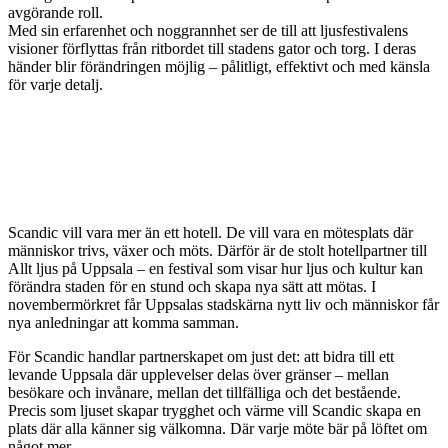
avgörande roll.
Med sin erfarenhet och noggrannhet ser de till att ljusfestivalens
visioner förflyttas från ritbordet till stadens gator och torg. I deras
händer blir förändringen möjlig – pålitligt, effektivt och med känsla
för varje detalj.
Scandic vill vara mer än ett hotell. De vill vara en mötesplats där
människor trivs, växer och möts. Därför är de stolt hotellpartner till
Allt ljus på Uppsala – en festival som visar hur ljus och kultur kan
förändra staden för en stund och skapa nya sätt att mötas. I
novembermörkret får Uppsalas stadskärna nytt liv och människor får
nya anledningar att komma samman.
För Scandic handlar partnerskapet om just det: att bidra till ett
levande Uppsala där upplevelser delas över gränser – mellan
besökare och invånare, mellan det tillfälliga och det bestående.
Precis som ljuset skapar trygghet och värme vill Scandic skapa en
plats där alla känner sig välkomna. Där varje möte bär på löftet om
något mer.