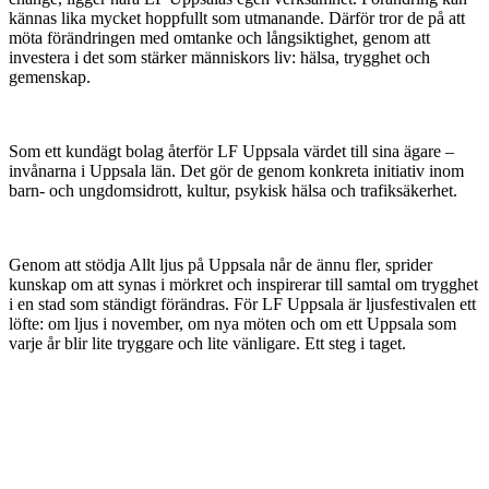
kännas lika mycket hoppfullt som utmanande. Därför tror de på att
möta förändringen med omtanke och långsiktighet, genom att
investera i det som stärker människors liv: hälsa, trygghet och
gemenskap.
Som ett kundägt bolag återför LF Uppsala värdet till sina ägare –
invånarna i Uppsala län. Det gör de genom konkreta initiativ inom
barn- och ungdomsidrott, kultur, psykisk hälsa och trafiksäkerhet.
Genom att stödja Allt ljus på Uppsala når de ännu fler, sprider
kunskap om att synas i mörkret och inspirerar till samtal om trygghet
i en stad som ständigt förändras. För LF Uppsala är ljusfestivalen ett
löfte: om ljus i november, om nya möten och om ett Uppsala som
varje år blir lite tryggare och lite vänligare. Ett steg i taget.