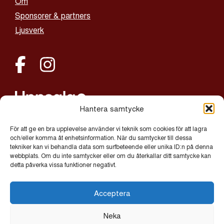
Om
Sponsorer & partners
Ljusverk
Hantera samtycke
För att ge en bra upplevelse använder vi teknik som cookies för att lagra
alltljuspauppsala@uppsala.se
och/eller komma åt enhetsinformation. När du samtycker till dessa
tekniker kan vi behandla data som surfbeteende eller unika ID:n på denna
webbplats. Om du inte samtycker eller om du återkallar ditt samtycke kan
Integritetspolicy
detta påverka vissa funktioner negativt.
Cookies
Acceptera
© 2026 Allt Ljus på Uppsala | Exor IT Byrå AB
Neka