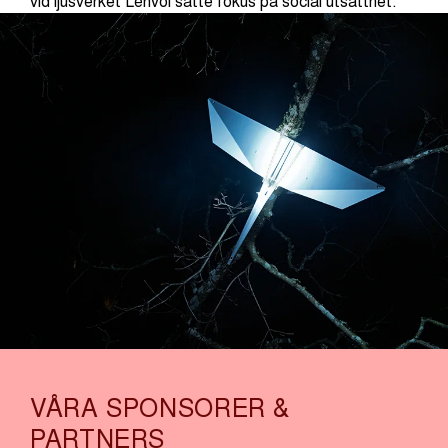
vid ljusverket Lénvol satte fokus på social utsatthet.
VÅRA SPONSORER &
PARTNERS