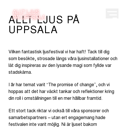
ALLT LJUS PÅ
Open m
UPPSALA
Vilken fantastisk ljusfestival vi har haft! Tack till dig
som besökte, strosade längs våra ljusinstallationer och
lät dig inspireras av den lysande magi som fyllde var
stadskärna.
I år har temat varit
“The promise of change”
, och vi
hoppas att det har väckt tankar och reflektioner kring
din roll i omställningen till en mer hållbar framtid.
Ett stort tack riktar vi också till våra sponsorer och
samarbetspartners – utan ert engagemang hade
festivalen inte varit möjlig. Ni är ljuset bakom