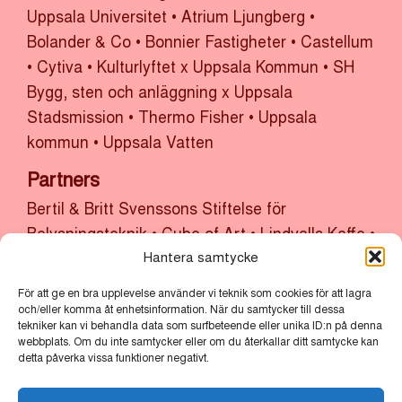
Uppsala Universitet
•
Atrium Ljungberg
•
Bolander & Co
•
Bonnier Fastigheter
•
Castellum
•
Cytiva
•
Kulturlyftet x Uppsala Kommun
•
SH
Bygg, sten och anläggning x Uppsala
Stadsmission
•
Thermo Fisher
•
Uppsala
kommun
•
Uppsala Vatten
Partners
Bertil & Britt Svenssons Stiftelse för
Belysningsteknik
•
Cube of Art
•
Lindvalls Kaffe
•
MLT
•
Scandic
•
Vasakronan
Hantera samtycke
För att ge en bra upplevelse använder vi teknik som cookies för att lagra
Main Organizer
och/eller komma åt enhetsinformation. När du samtycker till dessa
Uppsala Citysamverkan
•
Uppsala kommun
tekniker kan vi behandla data som surfbeteende eller unika ID:n på denna
webbplats. Om du inte samtycker eller om du återkallar ditt samtycke kan
detta påverka vissa funktioner negativt.