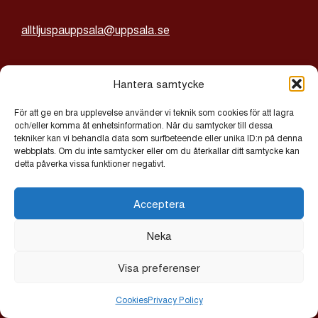
alltljuspauppsala@uppsala.se
Integritetspolicy
Hantera samtycke
Cookies
För att ge en bra upplevelse använder vi teknik som cookies för att lagra
och/eller komma åt enhetsinformation. När du samtycker till dessa
tekniker kan vi behandla data som surfbeteende eller unika ID:n på denna
© 2026 Allt Ljus på Uppsala | Exor IT Byrå AB
webbplats. Om du inte samtycker eller om du återkallar ditt samtycke kan
detta påverka vissa funktioner negativt.
Acceptera
Neka
Visa preferenser
Cookies
Privacy Policy