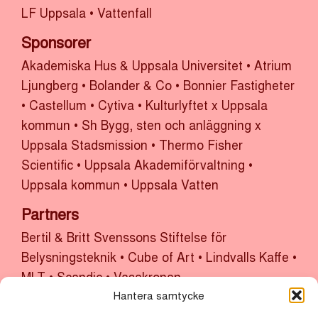
LF Uppsala
•
Vattenfall
Sponsorer
Akademiska Hus & Uppsala Universitet
•
Atrium
Ljungberg
•
Bolander & Co
•
Bonnier Fastigheter
•
Castellum
•
Cytiva
•
Kulturlyftet x Uppsala
kommun
•
Sh Bygg, sten och anläggning x
Uppsala Stadsmission
•
Thermo Fisher
Scientific
•
Uppsala Akademiförvaltning
•
Uppsala kommun
•
Uppsala Vatten
Partners
Bertil & Britt Svenssons Stiftelse för
Belysningsteknik
•
Cube of Art
•
Lindvalls Kaffe
•
MLT
•
Scandic
•
Vasakronan
Hantera samtycke
Huvudarrangör