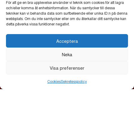
För att ge en bra upplevelse använder vi teknik som cookies för att lagra
Uppsala Citysamverkan
•
Uppsala kommun
och/eller komma åt enhetsinformation. När du samtycker till dessa
tekniker kan vi behandla data som surfbeteende eller unika ID:n på denna
webbplats. Om du inte samtycker eller om du återkallar ditt samtycke kan
detta påverka vissa funktioner negativt.
Acceptera
ALLT LJUS PÅ UPPSALA
Allt ljus på Uppsala är en årlig ljusfestival som lyser upp
Neka
stadskärnan med verk av nationella och internationella
ljuskonstnärer. Festivalen bjuder in till reflektion,
Visa preferenser
gemenskap och nya perspektiv.
Cookies
Sekretesspolicy
Startsida
Kalendarium
Galleri
Om
Sponsorer & partners
Ljusverk