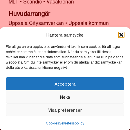
MLT
•
Scandic
•
Vasakronan
Huvudarrangör
Uppsala Citysamverkan
•
Uppsala kommun
Hantera samtycke
För att ge en bra upplevelse använder vi teknik som cookies för att lagra
och/eller komma åt enhetsinformation. När du samtycker till dessa
tekniker kan vi behandla data som surfbeteende eller unika ID:n på denna
ALLT LJUS PÅ UPPSALA
webbplats. Om du inte samtycker eller om du återkallar ditt samtycke kan
detta påverka vissa funktioner negativt.
Allt ljus på Uppsala är en årlig ljusfestival som lyser upp
stadskärnan med verk av nationella och internationella
ljuskonstnärer. Festivalen bjuder in till reflektion,
Acceptera
gemenskap och nya perspektiv.
Neka
Startsida
Visa preferenser
Kalendarium
Galleri
Cookies
Sekretesspolicy
Om