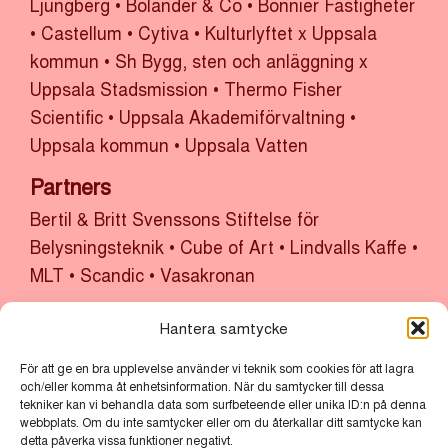
Ljungberg
•
Bolander & Co
•
Bonnier Fastigheter
•
Castellum
•
Cytiva
•
Kulturlyftet x Uppsala
kommun
•
Sh Bygg, sten och anläggning x
Uppsala Stadsmission
•
Thermo Fisher
Scientific
•
Uppsala Akademiförvaltning
•
Uppsala kommun
•
Uppsala Vatten
Partners
Bertil & Britt Svenssons Stiftelse för
Belysningsteknik
•
Cube of Art
•
Lindvalls Kaffe
•
MLT
•
Scandic
•
Vasakronan
Huvudarrangör
Hantera samtycke
Uppsala Citysamverkan
•
Uppsala kommun
För att ge en bra upplevelse använder vi teknik som cookies för att lagra
och/eller komma åt enhetsinformation. När du samtycker till dessa
tekniker kan vi behandla data som surfbeteende eller unika ID:n på denna
webbplats. Om du inte samtycker eller om du återkallar ditt samtycke kan
detta påverka vissa funktioner negativt.