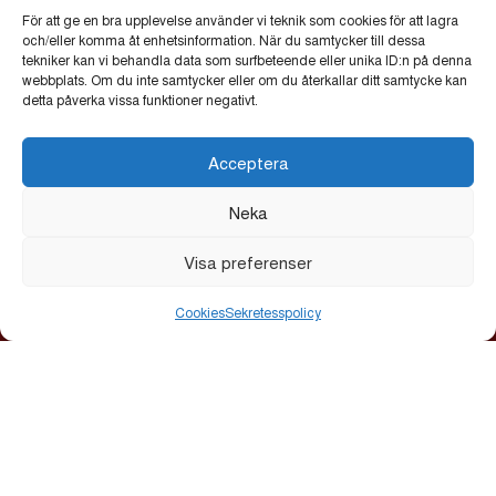
Partners
För att ge en bra upplevelse använder vi teknik som cookies för att lagra
Bertil & Britt Svenssons Stiftelse för
och/eller komma åt enhetsinformation. När du samtycker till dessa
tekniker kan vi behandla data som surfbeteende eller unika ID:n på denna
Belysningsteknik
•
Cube of Art
•
Lindvalls Kaffe
•
webbplats. Om du inte samtycker eller om du återkallar ditt samtycke kan
MLT
•
Scandic
•
Vasakronan
detta påverka vissa funktioner negativt.
Huvudarrangör
Acceptera
Uppsala Citysamverkan
•
Uppsala kommun
Neka
Visa preferenser
Cookies
Sekretesspolicy
ALLT LJUS PÅ UPPSALA
Allt ljus på Uppsala är en årlig ljusfestival som lyser upp
stadskärnan med verk av nationella och internationella
ljuskonstnärer. Festivalen bjuder in till reflektion,
gemenskap och nya perspektiv.
Startsida