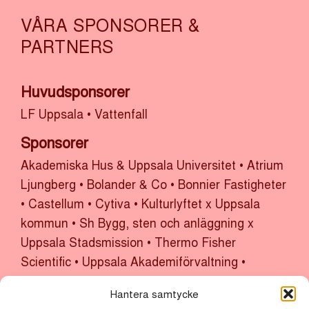
VÅRA SPONSORER &
PARTNERS
Huvudsponsorer
LF Uppsala
•
Vattenfall
Sponsorer
Akademiska Hus & Uppsala Universitet
•
Atrium
Ljungberg
•
Bolander & Co
•
Bonnier Fastigheter
•
Castellum
•
Cytiva
•
Kulturlyftet x Uppsala
kommun
•
Sh Bygg, sten och anläggning x
Uppsala Stadsmission
•
Thermo Fisher
Scientific
•
Uppsala Akademiförvaltning
•
Uppsala kommun
•
Uppsala Vatten
Hantera samtycke