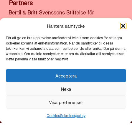
Partners
Bertil & Britt Svenssons Stiftelse för
Belysningsteknik
•
Cube of Art
•
Lindvalls Kaffe
•
Hantera samtycke
MLT
•
Scandic
•
Vasakronan
För att ge en bra upplevelse använder vi teknik som cookies för att lagra
Huvudarrangör
och/eller komma åt enhetsinformation. När du samtycker till dessa
tekniker kan vi behandla data som surfbeteende eller unika ID:n på denna
Uppsala Citysamverkan
•
Uppsala kommun
webbplats. Om du inte samtycker eller om du återkallar ditt samtycke kan
detta påverka vissa funktioner negativt.
Acceptera
ALLT LJUS PÅ UPPSALA
Neka
Allt ljus på Uppsala är en årlig ljusfestival som lyser upp
Visa preferenser
stadskärnan med verk av nationella och internationella
ljuskonstnärer. Festivalen bjuder in till reflektion,
gemenskap och nya perspektiv.
Cookies
Sekretesspolicy