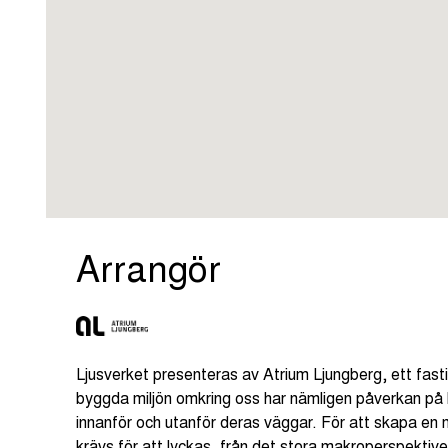
Arrangör
Ljusverket presenteras av Atrium Ljungberg, ett fas
byggda miljön omkring oss har nämligen påverkan på hu
innanför och utanför deras väggar. För att skapa en
krävs för att lyckas, från det stora makroperspektivet