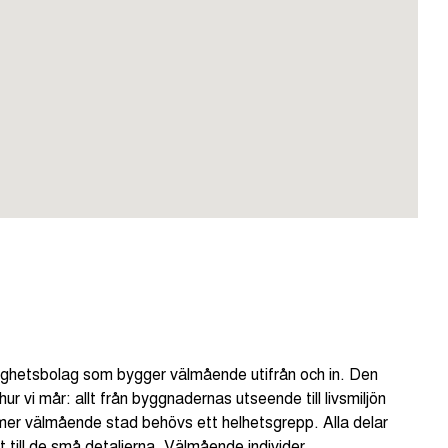
tighetsbolag som bygger välmående utifrån och in. Den
r vi mår: allt från byggnadernas utseende till livsmiljön
 mer välmående stad behövs ett helhetsgrepp. Alla delar
 till de små detaljerna. Välmående individer.