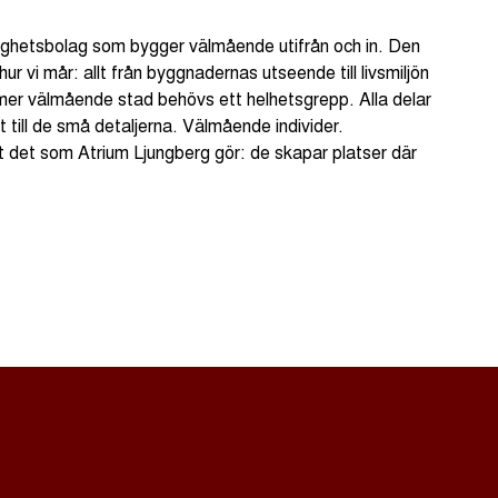
tighetsbolag som bygger välmående utifrån och in. Den
r vi mår: allt från byggnadernas utseende till livsmiljön
 mer välmående stad behövs ett helhetsgrepp. Alla delar
 till de små detaljerna. Välmående individer.
 det som Atrium Ljungberg gör: de skapar platser där