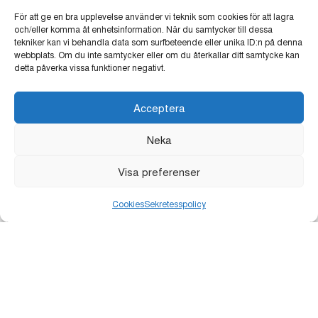
För att ge en bra upplevelse använder vi teknik som cookies för att lagra
och/eller komma åt enhetsinformation. När du samtycker till dessa
Ljusgestaltning: Onda Studio (IT)
tekniker kan vi behandla data som surfbeteende eller unika ID:n på denna
Plats: Dekanhuset
webbplats. Om du inte samtycker eller om du återkallar ditt samtycke kan
detta påverka vissa funktioner negativt.
Acceptera
Neka
Visa preferenser
Cookies
Sekretesspolicy
STEG AV LJUS