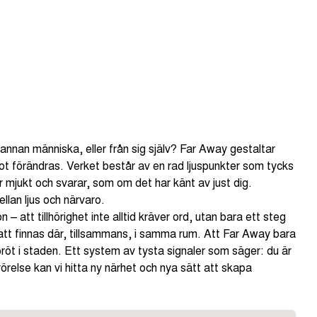
 annan människa, eller från sig själv? Far Away gestaltar
t förändras. Verket består av en rad ljuspunkter som tycks
rar mjukt och svarar, som om det har känt av just dig.
llan ljus och närvaro.
 att tillhörighet inte alltid kräver ord, utan bara ett steg
tt finnas där, tillsammans, i samma rum. Att Far Away bara
pröt i staden. Ett system av tysta signaler som säger: du är
örelse kan vi hitta ny närhet och nya sätt att skapa