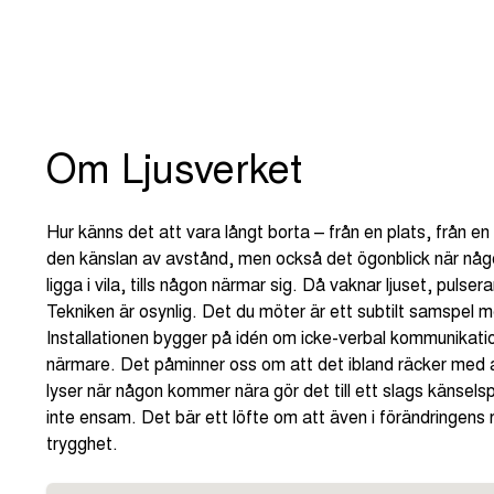
Om Ljusverket
Hur känns det att vara långt borta – från en plats, från en
den känslan av avstånd, men också det ögonblick när någo
ligga i vila, tills någon närmar sig. Då vaknar ljuset, pulse
Tekniken är osynlig. Det du möter är ett subtilt samspel me
Installationen bygger på idén om icke-verbal kommunikation –
närmare. Det påminner oss om att det ibland räcker med a
lyser när någon kommer nära gör det till ett slags känsels
inte ensam. Det bär ett löfte om att även i förändringens r
trygghet.