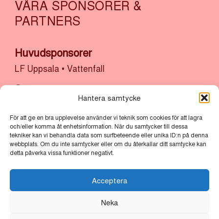
VÅRA SPONSORER &
PARTNERS
Huvudsponsorer
LF Uppsala
•
Vattenfall
Sponsorer
Hantera samtycke
Akademiska Hus & Uppsala Universitet
•
Atrium
Ljungberg
•
Bolander & Co
•
Bonnier Fastigheter
För att ge en bra upplevelse använder vi teknik som cookies för att lagra
och/eller komma åt enhetsinformation. När du samtycker till dessa
•
Castellum
•
Cytiva
•
Kulturlyftet x Uppsala
tekniker kan vi behandla data som surfbeteende eller unika ID:n på denna
webbplats. Om du inte samtycker eller om du återkallar ditt samtycke kan
kommun
•
Sh Bygg, sten och anläggning x
detta påverka vissa funktioner negativt.
Uppsala Stadsmission
•
Thermo Fisher
Scientific
•
Uppsala Akademiförvaltning
•
Acceptera
Uppsala kommun
•
Uppsala Vatten
Neka
Partners