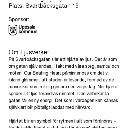
Plats: Svartbäcksgatan 19
Sponsor:
Om Ljusverket
På Svartbäcksgatan slår ett hjärta av ljus. Det är som
om gatan själv andas, i takt med våra steg, samtal och
möten. Our Beating Heart påminner oss om det vi
ibland glömmer: att staden är levande, formad av de
människor som rör sig genom den varje dag. När hjärtat
sprider sitt ljus förändras rummet. Den välbekanta
gatan får en ny energi. Det som i vardagen kan kännas
självklart blir plötsligt laddat med närvaro.
Hjärtat blir en symbol för rytmen i allt som förändras –
för det stilla flödet av tid, och för de små skiften som i