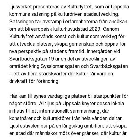
Ljusverket presenteras av Kulturlyftet, som är Uppsala
kommuns satsning på kulturdriven stadsutveckling.
Satsningen tar avstamp i erfarenheterna från ansökan
om att bli europeisk kulturhuvudstad 2029. Genom
Kulturlyftet används konst och kultur som verktyg för
att utveckla platser, skapa gemenskap och öppna för
nya perspektiv på stadens framtid. Innergården vid
Svartbäcksgatan 19 är en del av utvecklingen av
området kring Sysslomansgatan och Svartbäcksgatan
– ett av flera stadskvarter där kultur får vara en
drivkraft för förändring.
Här kan till synes vardagliga platser bli startpunkter för
något större. Allt ljus på Uppsala knyter dessa lokala
initiativ till ett internationellt sammanhang, där
konstnärer och kulturaktörer från hela världen deltar.
Ljusfestivalen bär på en långsiktig ambition: att skapa
en stad där människor möts över gränser, där kultur är