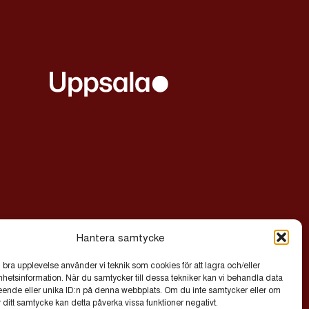
Hantera samtycke
n bra upplevelse använder vi teknik som cookies för att lagra och/eller
etsinformation. När du samtycker till dessa tekniker kan vi behandla data
eende eller unika ID:n på denna webbplats. Om du inte samtycker eller om
© 2026 Allt Ljus på Uppsala | Exor IT Byrå AB
r ditt samtycke kan detta påverka vissa funktioner negativt.