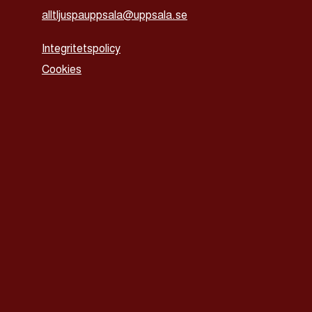
alltljuspauppsala@uppsala.se
Integritetspolicy
Cookies