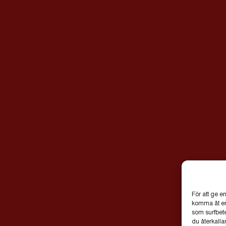
För att ge e
komma åt enh
som surfbet
du återkalla