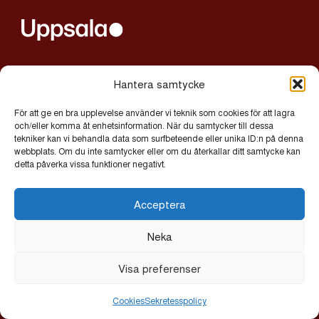
alltljuspauppsala@uppsala.se
Hantera samtycke
För att ge en bra upplevelse använder vi teknik som cookies för att lagra
Integritetspolicy
och/eller komma åt enhetsinformation. När du samtycker till dessa
tekniker kan vi behandla data som surfbeteende eller unika ID:n på denna
Cookies
webbplats. Om du inte samtycker eller om du återkallar ditt samtycke kan
detta påverka vissa funktioner negativt.
© 2026 Allt Ljus på Uppsala | Exor IT Byrå AB
Acceptera
Neka
Visa preferenser
Cookies
Sekretesspolicy