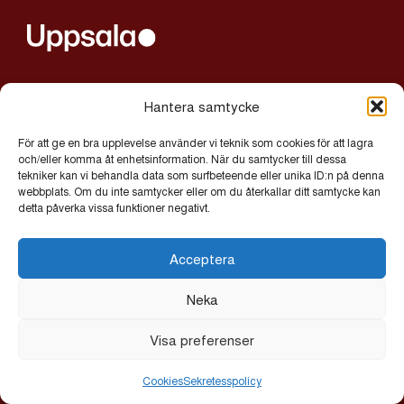
alltljuspauppsala@uppsala.se
Hantera samtycke
För att ge en bra upplevelse använder vi teknik som cookies för att lagra
Integritetspolicy
och/eller komma åt enhetsinformation. När du samtycker till dessa
tekniker kan vi behandla data som surfbeteende eller unika ID:n på denna
Cookies
webbplats. Om du inte samtycker eller om du återkallar ditt samtycke kan
detta påverka vissa funktioner negativt.
© 2026 Allt Ljus på Uppsala | Exor IT Byrå AB
Acceptera
Neka
Visa preferenser
Cookies
Sekretesspolicy