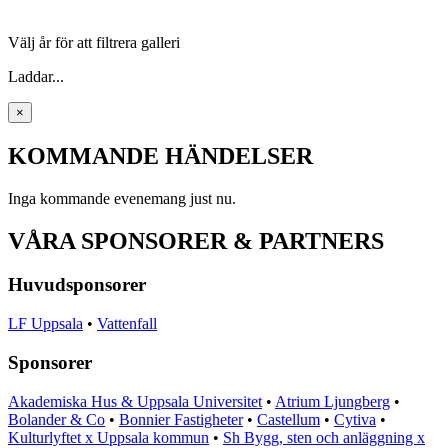
Välj år för att filtrera galleri
Laddar...
×
KOMMANDE
HÄNDELSER
Inga kommande evenemang just nu.
VÅRA SPONSORER & PARTNERS
Huvudsponsorer
LF Uppsala
•
Vattenfall
Sponsorer
Akademiska Hus & Uppsala Universitet
•
Atrium Ljungberg
•
Bolander & Co
•
Bonnier Fastigheter
•
Castellum
•
Cytiva
•
Kulturlyftet x Uppsala kommun
•
Sh Bygg, sten och anläggning x