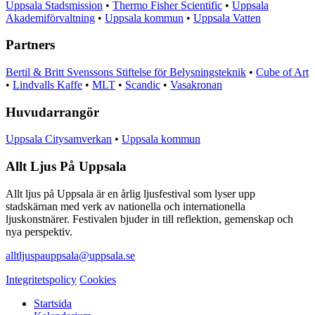
Uppsala Stadsmission
•
Thermo Fisher Scientific
•
Uppsala
Akademiförvaltning
•
Uppsala kommun
•
Uppsala Vatten
Partners
Bertil & Britt Svenssons Stiftelse för Belysningsteknik
•
Cube of Art
•
Lindvalls Kaffe
•
MLT
•
Scandic
•
Vasakronan
Huvudarrangör
Uppsala Citysamverkan
•
Uppsala kommun
Allt Ljus På Uppsala
Allt ljus på Uppsala är en årlig ljusfestival som lyser upp
stadskärnan med verk av nationella och internationella
ljuskonstnärer. Festivalen bjuder in till reflektion, gemenskap och
nya perspektiv.
alltljuspauppsala@uppsala.se
Integritetspolicy
Cookies
Startsida