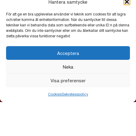
Hantera samtycke
För att ge en bra upplevelse använder vi teknik som cookies för att lagra
ALLT LJUS PÅ UPPSALA
och/eller komma åt enhetsinformation. När du samtycker till dessa
tekniker kan vi behandla data som surfbeteende eller unika ID:n på denna
Allt ljus på Uppsala är en årlig ljusfestival som lyser upp
webbplats. Om du inte samtycker eller om du återkallar ditt samtycke kan
stadskärnan med verk av nationella och internationella
detta påverka vissa funktioner negativt.
ljuskonstnärer. Festivalen bjuder in till reflektion,
gemenskap och nya perspektiv.
Acceptera
Startsida
Neka
Kalendarium
Visa preferenser
Galleri
Om
Cookies
Sekretesspolicy
Sponsorer & partners
Ljusverk